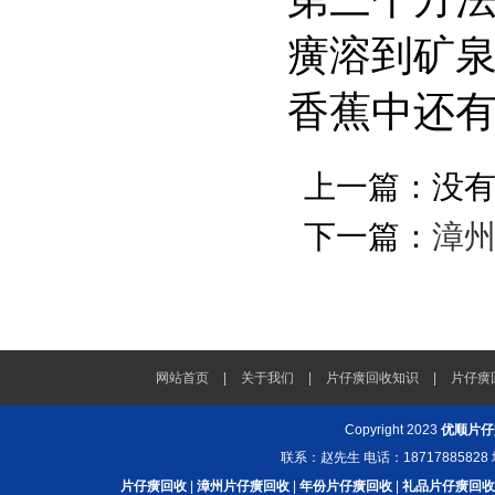
癀溶到矿
香蕉中还
上一篇：没
下一篇：
漳
网站首页
|
关于我们
|
片仔癀回收知识
|
片仔癀
Copyright 2023
优顺片仔
联系：赵先生 电话：187178858
片仔癀回收
|
漳州片仔癀回收
|
年份片仔癀回收
|
礼品片仔癀回收