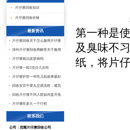
片仔癀回收知识
片仔癀回收价格
第一种是
最新资讯
片仔癀回收关于怎么服用片仔癀
及臭味不
漳州片仔癀回收商解答关于服用
纸，将片
片仔癀能治皮肤病吗
片仔癀一粒3克分几次吃
片仔癀护肝一年吃几粒效果最好
回收安宫牛黄丸交易流程：规范
回收片仔癀不同人群如何提升免
片仔癀吃多久一个疗程
联系我们
公司：优顺片仔癀回收公司