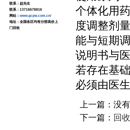
联系：赵先生
个体化用
联系：13716678816
网站：
www.gcpw.com.cn/
度调整剂
地址：全国各区均有分部高价上
门回收
能与短期
说明书与
若存在基
必须由医
上一篇：没
下一篇：
回