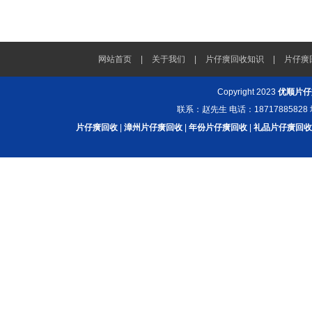
网站首页
|
关于我们
|
片仔癀回收知识
|
片仔癀
Copyright 2023
优顺片仔
联系：赵先生 电话：187178858
片仔癀回收
|
漳州片仔癀回收
|
年份片仔癀回收
|
礼品片仔癀回收