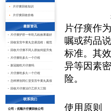
片仔癀回收知识
片仔癀回收价格
片仔癀作
最新资讯
片仔癀护肝一年吃几粒效果最好
嘱或药品说
回收安宫牛黄丸交易流程：规范
标准。其
回收片仔癀不同人群如何提升免
片仔癀吃多久一个疗程
异等因素
新冠能吃片仔癀吗
片仔癀吃多久一个疗程
险。
怎样辨别同仁堂安宫牛黄丸真假
回收片仔癀治疗乙肝大三阳
联系我们
使用原则
公司：优顺片仔癀回收公司