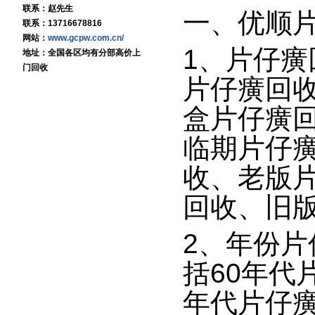
联系：赵先生
一、
优顺
联系：13716678816
网站：
www.gcpw.com.cn/
1、片仔
地址：全国各区均有分部高价上
门回收
片仔癀回
盒片仔癀
临期片仔
收、老版
回收、旧
2、年份
括60年代
年代片仔癀