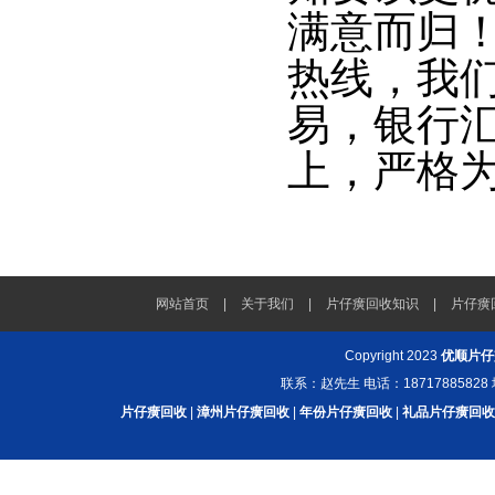
满意而归！
热线，我
易，银行
上，严格
网站首页
|
关于我们
|
片仔癀回收知识
|
片仔癀
Copyright 2023
优顺片仔
联系：赵先生 电话：187178858
片仔癀回收
|
漳州片仔癀回收
|
年份片仔癀回收
|
礼品片仔癀回收