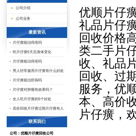
优顺片仔
公司介绍
公司业务
礼品片仔
最新资讯
回收价格
片仔癀能治痔疮吗
类二手片
吃片仔癀6天后身体变化
收、礼品
片仔癀能治痔疮吗
男人经常服用片仔癀有什么好处
回收、过
片仔癀能治肝病吗
服务，优
片仔癀对肿瘤有效果吗？
本、高价
女人吃片仔癀的6个好处
高价回收片仔癀过期片仔癀有人
片仔癀，
联系我们
公司：优顺片仔癀回收公司