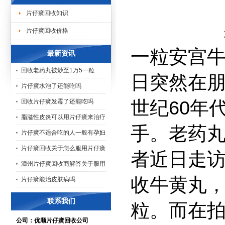
片仔癀回收知识
片仔癀回收价格
一粒安宫牛
最新资讯
回收老药丸被炒至1万5一粒
日突然在朋
片仔癀水泡了还能吃吗
世纪60年
回收片仔癀发霉了还能吃吗
脂溢性皮炎可以用片仔癀来治疗
手。老药
片仔癀不适合吃的人一般有孕妇
片仔癀回收关于怎么服用片仔癀
者近日走
漳州片仔癀回收商解答关于服用
收牛黄丸，
片仔癀能治皮肤病吗
联系我们
粒。而在
公司：优顺片仔癀回收公司