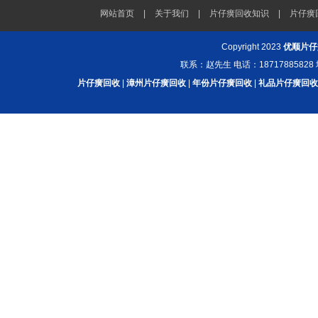
网站首页
|
关于我们
|
片仔癀回收知识
|
片仔癀
Copyright 2023
优顺片仔
联系：赵先生 电话：187178858
片仔癀回收
|
漳州片仔癀回收
|
年份片仔癀回收
|
礼品片仔癀回收