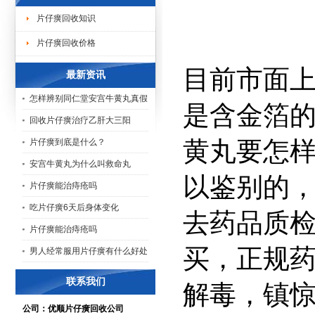
片仔癀回收知识
片仔癀回收价格
目前市面
最新资讯
怎样辨别同仁堂安宫牛黄丸真假
是含金箔
回收片仔癀治疗乙肝大三阳
黄丸要怎样
片仔癀到底是什么？
安宫牛黄丸为什么叫救命丸
以鉴别的
片仔癀能治痔疮吗
吃片仔癀6天后身体变化
去药品质
片仔癀能治痔疮吗
买，正规
男人经常服用片仔癀有什么好处
联系我们
解毒，镇
公司：优顺片仔癀回收公司