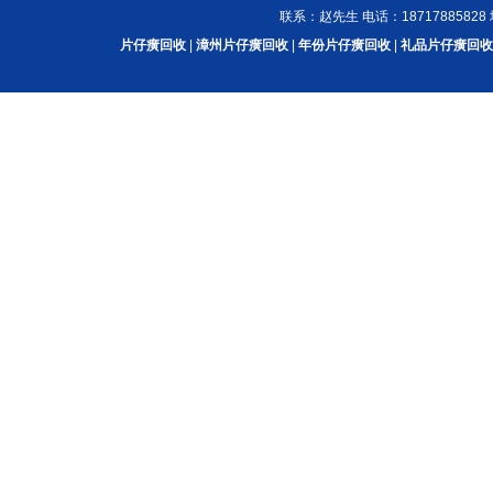
联系：赵先生 电话：187178858
片仔癀回收
|
漳州片仔癀回收
|
年份片仔癀回收
|
礼品片仔癀回收