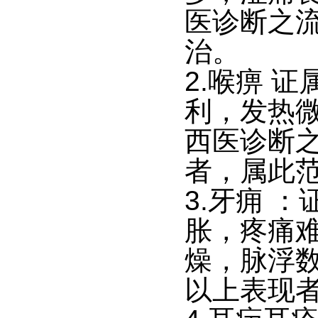
医诊断之
治。
2.喉痹 
利，发热
西医诊断
者，属此
3.牙痈 
胀，疼痛
燥，脉浮
以上表现