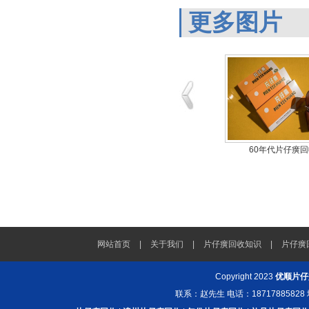
更多图片
代片仔癀回收
90年代片仔癀回收
60年代片仔癀
网站首页
|
关于我们
|
片仔癀回收知识
|
片仔癀
Copyright 2023
优顺片仔
联系：赵先生 电话：187178858