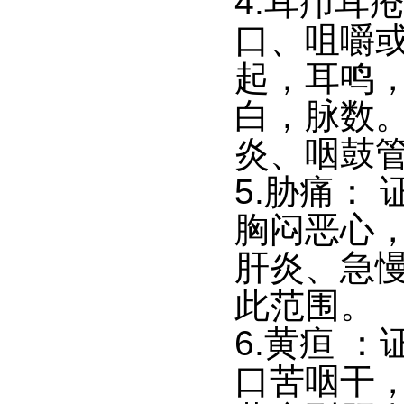
4.耳疖耳
口、咀嚼
起，耳鸣
白，脉数
炎、咽鼓
5.胁痛：
胸闷恶心
肝炎、急
此范围。
6.黄疸 
口苦咽干