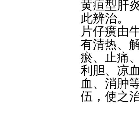
黄疸型肝
此辨治。
片仔癀由
有清热、
瘀、止痛、
利胆、凉
血、消肿
伍，使之