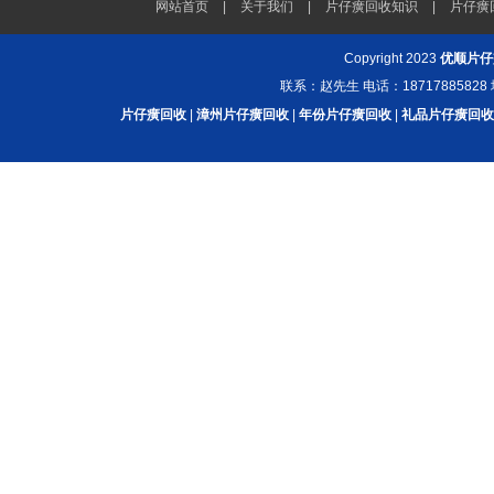
网站首页
|
关于我们
|
片仔癀回收知识
|
片仔癀
Copyright 2023
优顺片仔
联系：赵先生 电话：187178858
片仔癀回收
|
漳州片仔癀回收
|
年份片仔癀回收
|
礼品片仔癀回收