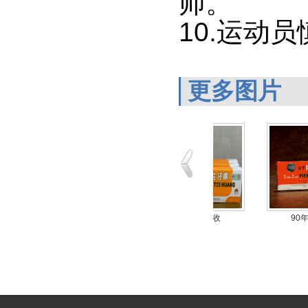
师。
10.运动
更多图片
代片仔癀回收
90年代片仔癀回收
60年代片仔癀