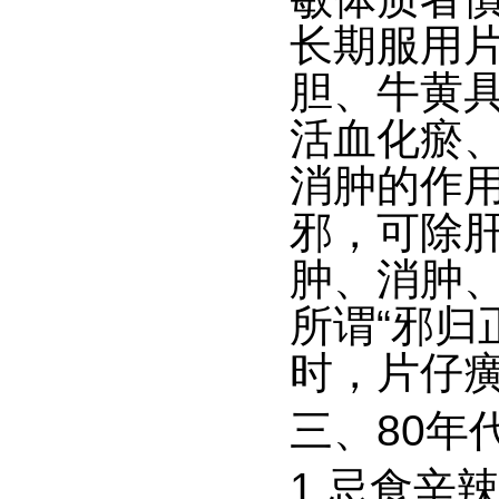
长期服用
胆、牛黄
活血化瘀
消肿的作
邪，可除
肿、消肿
所谓“邪归
时，片仔
三、
80年
1.忌食辛