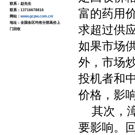
联系：赵先生
富的药用
联系：13716678816
网站：
www.gcpw.com.cn/
地址：全国各区均有分部高价上
求超过供
门回收
如果市场
外，市场
投机者和
价格，影
其次，
要影响。