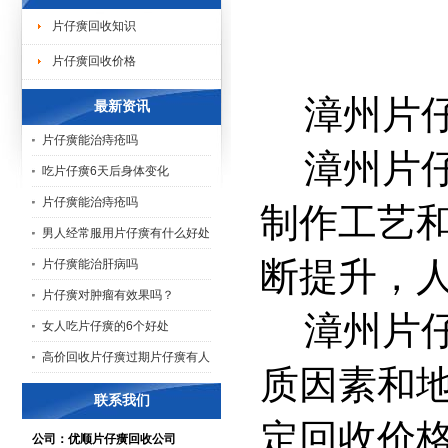
片仔癀回收知识
片仔癀回收价格
漳州片
最新资讯
片仔癀能治痔疮吗
漳州片
吃片仔癀6天后身体变化
片仔癀能治痔疮吗
制作工艺
男人经常服用片仔癀有什么好处
断提升，
片仔癀能治肝病吗
片仔癀对肿瘤有效果吗？
漳州片
女人吃片仔癀的6个好处
高价回收片仔癀过期片仔癀有人
质因素和
联系我们
定回收价
公司：优顺片仔癀回收公司