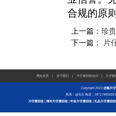
合规的原
上一篇：
珍
下一篇：
片
网站首页
|
关于我们
|
片仔癀回收知识
|
片仔癀
Copyright 2023
优顺片仔
联系：赵先生 电话：187178858
片仔癀回收
|
漳州片仔癀回收
|
年份片仔癀回收
|
礼品片仔癀回收