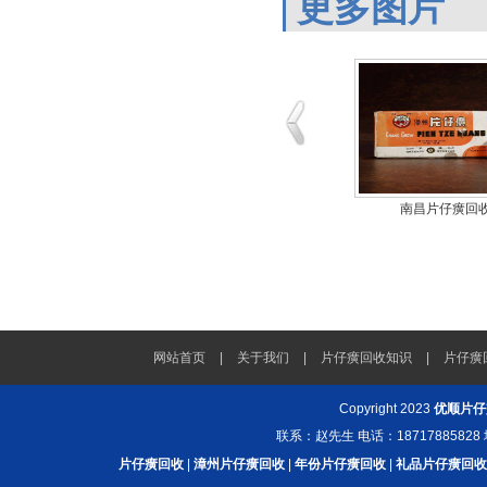
更多图片
南昌片仔癀回
网站首页
|
关于我们
|
片仔癀回收知识
|
片仔癀
Copyright 2023
优顺片仔
联系：赵先生 电话：187178858
片仔癀回收
|
漳州片仔癀回收
|
年份片仔癀回收
|
礼品片仔癀回收