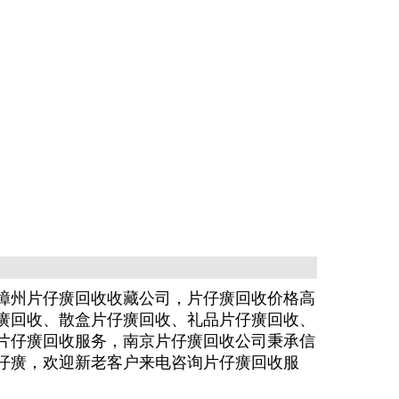
漳州片仔癀回收收藏公司，片仔癀回收价格高
癀回收、散盒片仔癀回收、礼品片仔癀回收、
片仔癀回收服务，南京片仔癀回收公司秉承信
仔癀，欢迎新老客户来电咨询片仔癀回收服