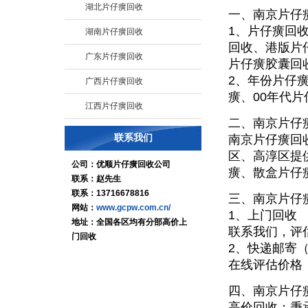
湖北片仔癀回收
一、南京片仔
1、片仔癀回
湖南片仔癀回收
回收、港版片
广东片仔癀回收
片仔癀胶囊回
2、年份片仔
广西片仔癀回收
癀、00年代片
江西片仔癀回收
二、南京片仔
联系我们
南京片仔癀回
区、高淳区提
公司：优顺片仔癀回收公司
癀、散盒片仔
联系：赵先生
联系：13716678816
三、南京片仔
网站：
www.gcpw.com.cn/
1、上门回收
地址：全国各区均有分部高价上
联系我们，评
门回收
2、快递邮寄
在线评估价格
四、南京片仔
高价回收：秉