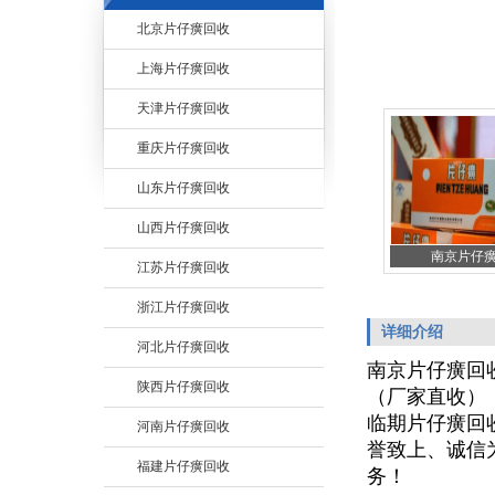
北京片仔癀回收
上海片仔癀回收
天津片仔癀回收
重庆片仔癀回收
山东片仔癀回收
山西片仔癀回收
南京片仔
江苏片仔癀回收
浙江片仔癀回收
详细介绍
河北片仔癀回收
南京片仔癀回
陕西片仔癀回收
（厂家直收）
临期片仔癀回
河南片仔癀回收
誉致上、诚信
福建片仔癀回收
务！