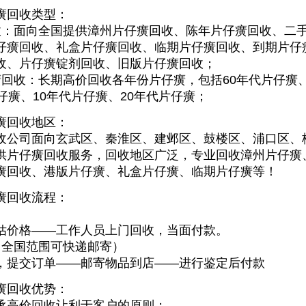
癀回收类型：
收：面向全国提供漳州片仔癀回收、陈年片仔癀回收、二
仔癀回收、礼盒片仔癀回收、临期片仔癀回收、到期片仔
收、片仔癀锭剂回收、旧版片仔癀回收；
癀回收：长期高价回收各年份片仔癀，包括60年代片仔癀、
仔癀、10年代片仔癀、20年代片仔癀；
癀回收地区：
收公司面向玄武区、秦淮区、建邺区、鼓楼区、浦口区、
供片仔癀回收服务，回收地区广泛，专业回收漳州片仔癀
癀回收、港版片仔癀、礼盒片仔癀、临期片仔癀等！
癀回收流程：
估价格——工作人员上门回收，当面付款。
（全国范围可快递邮寄）
，提交订单——邮寄物品到店——进行鉴定后付款
癀回收优势：
承高价回收让利于客户的原则；