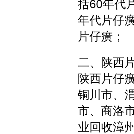
括60年代
年代片仔癀
片仔癀；
二、陕西
陕西片仔
铜川市、
市、商洛
业回收漳