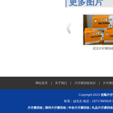
更多图片
片仔癀回收
湖南片仔癀回收
武汉片仔癀回
网站首页
|
关于我们
|
片仔癀回收知识
|
片仔癀
Copyright 2023
优顺片仔
联系：赵先生 电话：187178858
片仔癀回收
|
漳州片仔癀回收
|
年份片仔癀回收
|
礼品片仔癀回收