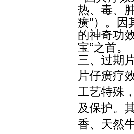
热、毒、
癀”）。
的神奇功效
宝“之首。
三、
过期
片仔癀疗
工艺特殊
及保护。
香、天然