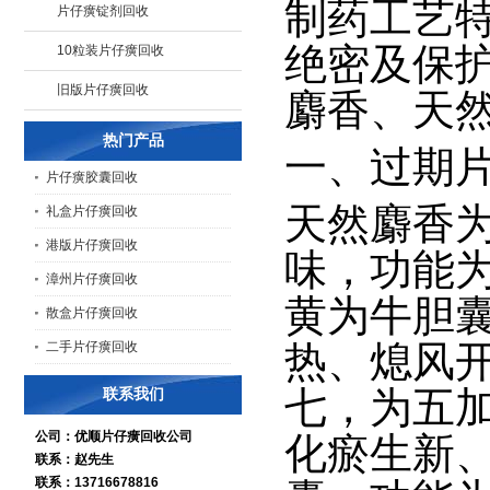
制药工艺
片仔癀锭剂回收
绝密及保
10粒装片仔癀回收
旧版片仔癀回收
麝香、天
热门产品
一、
过期
片仔癀胶囊回收
天然麝香
礼盒片仔癀回收
港版片仔癀回收
味，功能
漳州片仔癀回收
黄为牛胆
散盒片仔癀回收
热、熄风
二手片仔癀回收
七，为五
联系我们
公司：优顺片仔癀回收公司
化瘀生新
联系：赵先生
联系：13716678816