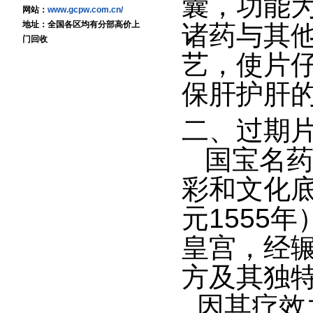
囊，功能
网站：
www.gcpw.com.cn/
地址：全国各区均有分部高价上
诸药与其
门回收
艺，使片
保肝护肝
二、
过期
国宝名药
彩和文化
元1555
皇宫，经
方及其独
因其疗效