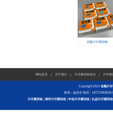
旧版片仔癀回收
网站首页
|
关于我们
|
片仔癀回收知识
|
片仔癀
Copyright 2023
优顺片仔
联系：赵先生 电话：187178858
片仔癀回收
|
漳州片仔癀回收
|
年份片仔癀回收
|
礼品片仔癀回收